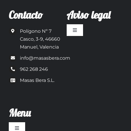
Contacto
Aviso legal
Polígono Nº 7
Toggle
Navigation
Casco, 3-9, 46660
Política de privacidad
Manuel, Valencia
info@masasbera.com
Condiciones de uso
962 268 246
Masas Bera S.L.
Ley de cookies
Desistimiento
Menu
Accesibilidad
Toggle